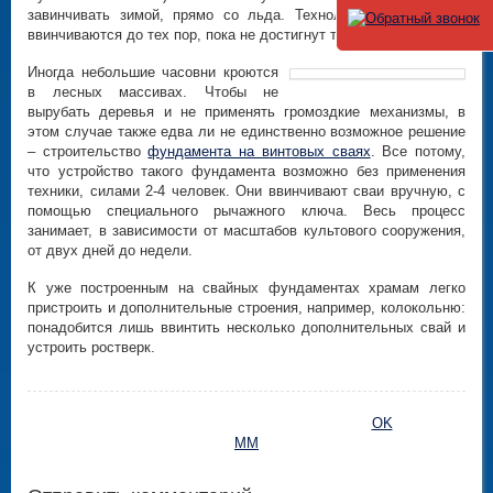
завинчивать зимой, прямо со льда. Технология та же: сваи
ввинчиваются до тех пор, пока не достигнут твердых грунтов.
Иногда небольшие часовни кроются
в лесных массивах. Чтобы не
вырубать деревья и не применять громоздкие механизмы, в
этом случае также едва ли не единственно возможное решение
– строительство
фундамента на винтовых сваях
. Все потому,
что устройство такого фундамента возможно без применения
техники, силами 2-4 человек. Они ввинчивают сваи вручную, с
помощью специального рычажного ключа. Весь процесс
занимает, в зависимости от масштабов культового сооружения,
от двух дней до недели.
К уже построенным на свайных фундаментах храмам легко
пристроить и дополнительные строения, например, колокольню:
понадобится лишь ввинтить несколько дополнительных свай и
устроить ростверк.
OK
MM