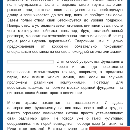
поля фундамента. Если в верхних слоях грунта залегают
рыхлые слои, винтовая свая наращивается на необходимую
длину и завинчивается до тех пор, пока не пройдет эти слои.
Затем полый ствол сваи бетонируется до уровня подрезки.
Поверх ствола устанавливается оголовок винтовой сваи, после
чего монтируется обвязка: швеллер, брус, железобетонный
ростверк, монолитная железобетонная плита или первый венец
сруба (если церковь деревянная). Сварочные швы с целью
предохранения от коррозии обязательно покрывают
специальным составом на основе эпоксидной смолы или эмали.
Этот способ устройства фундамента
хорош и там, где невозможно
использовать строительную технику, например, в городском
парке, или вблизи жилых домов, или если на глубине
проложены различные коммуникации. Поэтому для
восстанавливаемых на прежних местах церквей фундамент на
винтовых сваях бывает просто незаменим.
Многие храмы находятся на возвышениях. И здесь
альтернативу фундаменту на винтовых сваях найти трудно:
вместо огромного количества бетона просто устанавливают
сваи различных длин. Не говоря уже о таких культовых
сооружениях, что порой возводятся посреди озер (а таких на
Руси тоже немало). В этом случае винтовые сваи хорошо