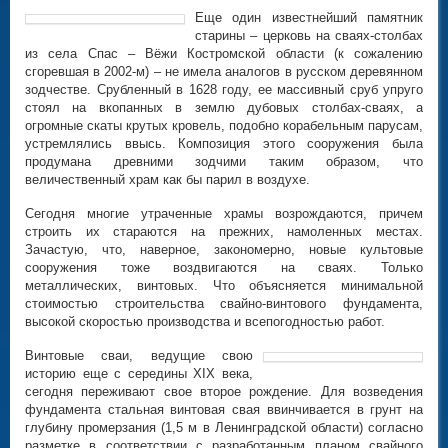
Еще один известнейший памятник
старины – церковь на сваях-столбах
из села Спас – Вёжи Костромской области (к сожалению
сгоревшая в 2002-м) – не имела аналогов в русском деревянном
зодчестве. Срубленный в 1628 году, ее массивный сруб упруго
стоял на вкопанных в землю дубовых столбах-сваях, а
огромные скаты крутых кровель, подобно корабельным парусам,
устремлялись ввысь. Композиция этого сооружения была
продумана древними зодчими таким образом, что
величественный храм как бы парил в воздухе.
Сегодня многие утраченные храмы возрождаются, причем
строить их стараются на прежних, намоленных местах.
Зачастую, что, наверное, закономерно, новые культовые
сооружения тоже воздвигаются на сваях. Только
металлических, винтовых. Что объясняется минимальной
стоимостью строительства свайно-винтового фундамента,
высокой скоростью производства и всепогодностью работ.
Винтовые сваи, ведущие свою
историю еще с середины XIX века,
сегодня переживают свое второе рождение. Для возведения
фундамента стальная винтовая свая ввинчивается в грунт на
глубину промерзания (1,5 м в Ленинградской области) согласно
разметке в соответствии с разработанным планом свайного