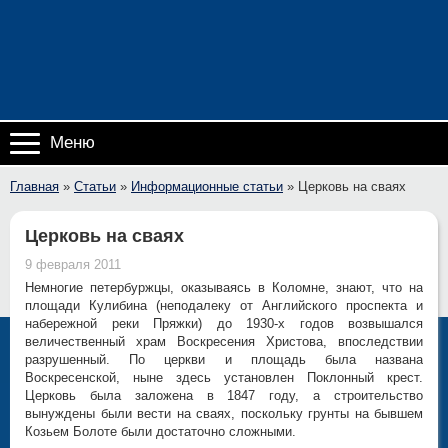
Меню
Главная
»
Статьи
»
Информационные статьи
»
Церковь на сваях
Церковь на сваях
9 февраля 2011
Немногие петербуржцы, оказываясь в Коломне, знают, что на
площади Кулибина (неподалеку от Английского проспекта и
набережной реки Пряжки) до 1930-х годов возвышался
величественный храм Воскресения Христова, впоследствии
разрушенный. По церкви и площадь была названа
Воскресенской, ныне здесь установлен Поклонный крест.
Церковь была заложена в 1847 году, а строительство
вынуждены были вести на сваях, поскольку грунты на бывшем
Козьем Болоте были достаточно сложными.