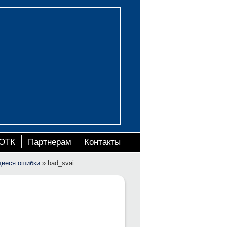
ОТК
Партнерам
Контакты
щиеся ошибки
»
bad_svai