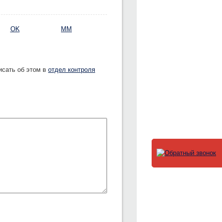
OK
MM
исать об этом в
отдел контроля