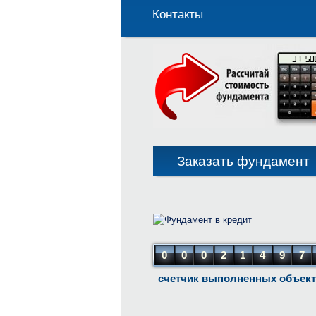
Контакты
Заказать фундамент
0
0
0
2
1
4
9
7
счетчик выполненных объек