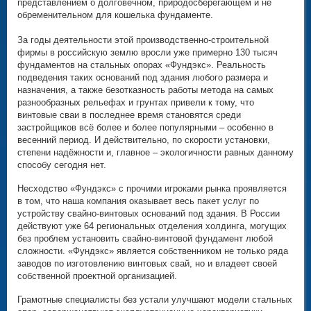
представлением о долговечном, природосберегающем и не
обременительном для кошелька фундаменте.
За годы деятельности этой производственно-строительной
фирмы в российскую землю вросли уже примерно 130 тысяч
фундаментов на стальных опорах «Фундэкс». Реальность
подведения таких оснований под здания любого размера и
назначения, а также безотказность работы метода на самых
разнообразных рельефах и грунтах привели к тому, что
винтовые сваи в последнее время становятся среди
застройщиков всё более и более популярными – особенно в
весенний период. И действительно, по скорости установки,
степени надёжности и, главное – экологичности равных данному
способу сегодня нет.
Несходство «Фундэкс» с прочими игроками рынка проявляется
в том, что наша компания оказывает весь пакет услуг по
устройству свайно-винтовых оснований под здания. В России
действуют уже 64 региональных отделения холдинга, могущих
без проблем установить свайно-винтовой фундамент любой
сложности. «Фундэкс» является собственником не только ряда
заводов по изготовлению винтовых свай, но и владеет своей
собственной проектной организацией.
Грамотные специалисты без устали улучшают модели стальных