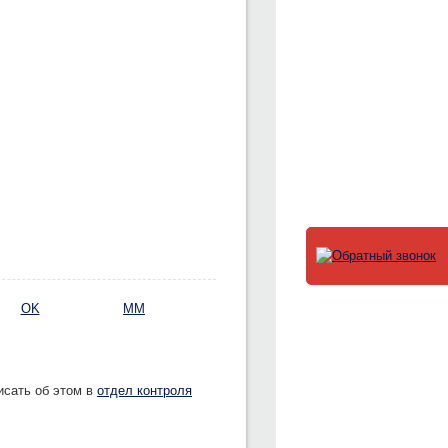
OK
MM
исать об этом в
отдел контроля