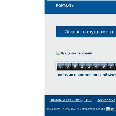
Контакты
Заказать фундамент
0
0
0
2
1
4
9
7
счетчик выполненных объек
Винтовые сваи “ФУНДЭКС”
Технология
2002-2026 - "ФУНДЭКС" © Завод винтовых свай.