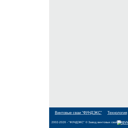
Винтовые сваи “ФУНДЭКС”
Технология
2002-2026 - "ФУНДЭКС" © Завод винтовых свай.