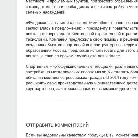
местности и проблемных грунтов, при жестких ограничения
законодательства и необходимости вести застройку с уч
зеленых насаждений.
«Фундэкс» выступил и с несколькими общественно-резона
заключалась в предложениях к президенту и правительст
поэтапного перехода отечественной строительной отрасли
технологии. Компания предложила свою помощь в решении
созданию объектов спортивной инфраструктуры на террит
образованиях России, предложив использовать для этого 
винтовые сваи со сроком службы сто лет и более.
Спортивные многофункциональные площадки, различные 
застройки на металлических опорах могли бы сделать бол
обитания миллионов российских граждан. В 2014 году ко
расширять свою производственную и общественную деятел
круг партнеров, заинтересованных во взаимовыгодном сот
Отправить комментарий
Если вы недовольны качеством продукции, вы можете нап