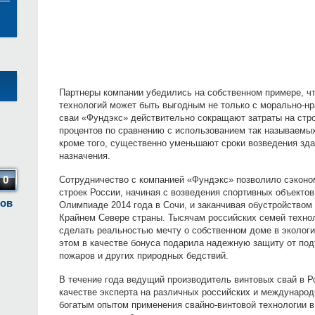
Партнеры компании убедились на собственном примере, ч
технологий может быть выгодным не только с морально-н
сваи «Фундэкс» действительно сокращают затраты на стро
процентов по сравнению с использованием так называемых
кроме того, существенно уменьшают сроки возведения зд
назначения.
0
Сотрудничество с компанией «Фундэкс» позволило сэкон
строек России, начиная с возведения спортивных объектов
тов
Олимпиаде 2014 года в Сочи, и заканчивая обустройством
Крайнем Севере страны. Тысячам российских семей техно
сделать реальностью мечту о собственном доме в экологи
этом в качестве бонуса подарила надежную защиту от под
пожаров и других природных бедствий.
В течение года ведущий производитель винтовых свай в Р
качестве эксперта на различных российских и междунаро
богатым опытом применения свайно-винтовой технологии 