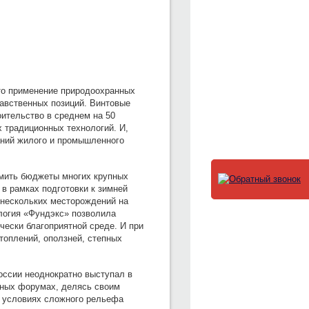
то применение природоохранных
равственных позиций. Винтовые
ительство в среднем на 50
 традиционных технологий. И,
аний жилого и промышленного
омить бюджеты многих крупных
 в рамках подготовки к зимней
 нескольких месторождений на
логия «Фундэкс» позволила
чески благоприятной среде. И при
топлений, оползней, степных
оссии неоднократно выступал в
дных форумах, делясь своим
в условиях сложного рельефа