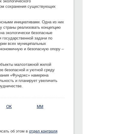
х экологического
етом сохранения существующих
нсными инициативами. Одна из них
ву страны реализовать концепцию
 на экологически безопасные
 государственной задачи по
ории всех муниципальных
экономичную и безопасную опору –
объекты малоэтажной жилой
ее безопасной и уютной среду
мпания «Фундэкс» намерена
ьность и планирует увеличить
рудничестве.
OK
MM
исать об этом в
отдел контроля