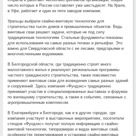
число которых в России составляет уже шестьдесят. На Урале,
в Уфе, работает и один из пяти заводов компании.
Уральцы выбрали свайно-винтовую технологию для
строительства тысяч домов и промышленных объектов. Ведь
винтовые сваи решают задачи, которые не под силу
традиционным технологиям. Стальные фундаменты показаны
для использования на самых разных почвах и рельефах. Это
важно для Свердловской области с ее лесами, предгорьями и
многочисленными водоемами.
В Белгородской области, где традиционно строят много
малоэтажного жилья и реализуют региональные программы
частного гражданского строительства, также повсеместно
применяют винтовые сваи для возведения самых разных зданий
и сооружений. Здесь компания «Фундэкс» традиционно
принимает участие в специализированных выставках и форумах
по жилищному строительству, а также в событиях, связанных с
агропромышленным комплексом.
В Екатеринбурге и Белгороде, как и в других городах, где
компания участвует в выставочных мероприятиях, посетители
стендов «Фундэкс» получат полную информацию о свайно-
винтовой технологии, типоразмерах и видах винтовых свай,
особенностях проектирования и установки свайно-винтовых