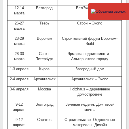
12-14
Белгород
БелЭкспоСтрой
марта
26-27
Тверь
Строй – Экспо
марта
28-29
Воронеж
Строительный форум Воронеж-
марта
Build
28-30
Санкт-
Ярмарка недвижимости –
марта
Петербург
Альтернатива городу
1-3 апреля
Киров
Загородный дом
2-4 апреля
Архангельск
Архангельск – Экспо
3-6 апреля
Москва
Holzhaus – деревянное
домостроение
9-12
Волгоград
Зеленая неделя. Дом твоей
апреля
мечты
9-12
Саратов
Строительство. Отделочные
апреля
материалы. Дизайн