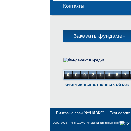
Контакты
Заказать фундамент
0
0
0
2
1
4
8
7
счетчик выполненных объек
Винтовые сваи “ФУНДЭКС”
Технология
2002-2026 - "ФУНДЭКС" © Завод винтовых свай.