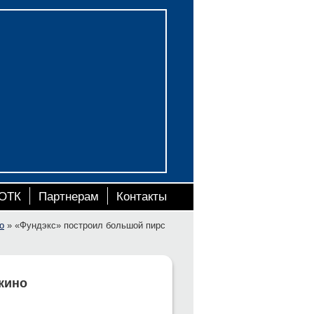
ОТК
Партнерам
Контакты
о
»
«Фундэкс» построил большой пирс
кино