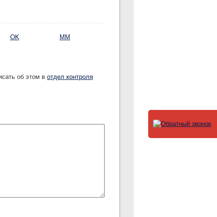
OK
MM
исать об этом в
отдел контроля